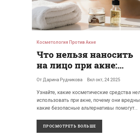
Косметология Против Акне
Что нельзя наносить
на лицо при акне:
список запрещённых
От
Дарина Рудникова
Вкл
окт, 24 2025
средств
Узнайте, какие косметические средства не
использовать при акне, почему они вредны
какие безопасные альтернативы помогут
очистить кожу.
ПРОСМОТРЕТЬ БОЛЬШЕ