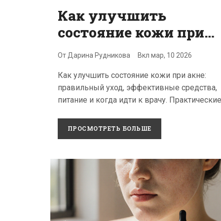
Как улучшить
состояние кожи при
акне: практические
От
Дарина Рудникова
Вкл
мар, 10 2026
шаги и что
Как улучшить состояние кожи при акне:
действительно
правильный уход, эффективные средства,
работает
питание и когда идти к врачу. Практически
шаги, которые работают у 87% людей.
ПРОСМОТРЕТЬ БОЛЬШЕ