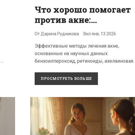
Что хорошо помогает
против акне:
эффективные
От
Дарина Рудникова
Вкл
янв, 13 2026
средства и
Эффективные методы лечения акне,
проверенные методы
основанные на научных данных:
е
бензоилпероксид, ретиноиды, азелаиновая
кислота, гормональная терапия. Что помогае
что вредит коже. Схема ухода и когда пора 
ПРОСМОТРЕТЬ БОЛЬШЕ
врачу.