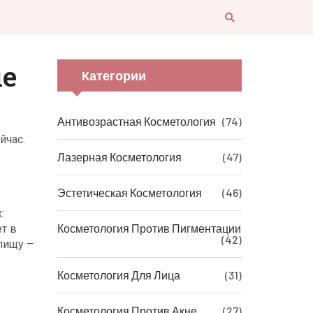
ые
Категории
Антивозрастная Косметология
(74)
йчас.
Лазерная Косметология
(47)
Эстетическая Косметология
(46)
:
Косметология Против Пигментации
ет в
(42)
пищу –
Косметология Для Лица
(31)
Косметология Против Акне
(27)