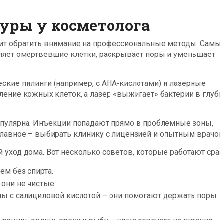
уры у косметолога
тоит обратить внимание на профессиональные методы. Сам
даляет омертвевшие клетки, раскрывает поры и уменьшает
ские пилинги (например, с AHA‑кислотами) и лазерные
ление кожных клеток, а лазер «выжигает» бактерии в глуб
опулярна. Инъекции попадают прямо в проблемные зоны,
лавное – выбирать клинику с лицензией и опытным врачо
 уход дома. Вот несколько советов, которые работают сра
ем без спирта.
 они не чистые.
ы с салициловой кислотой – они помогают держать поры