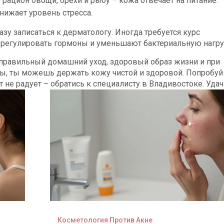
 рацион овощи, орехи и рыбу – кожа отвечает на питание.
снижает уровень стресса.
зу записаться к дерматологу. Иногда требуется курс
 регулировать гормоны и уменьшают бактериальную нагру
ая правильный домашний уход, здоровый образ жизни и при
, ты можешь держать кожу чистой и здоровой. Попробуй
т не радует – обратись к специалисту в Владивостоке. Удач
Косметология Против Акне