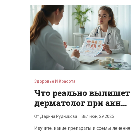
Здоровье И Красота
Что реально выпишет
дерматолог при акне:
лекарственные
От
Дарина Рудникова
Вкл
июн, 29 2025
схемы, нюансы и
Изучите, какие препараты и схемы лечения