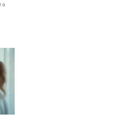
т о
у