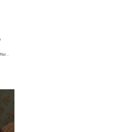
е
елый
ия,
, и
ет,
о,