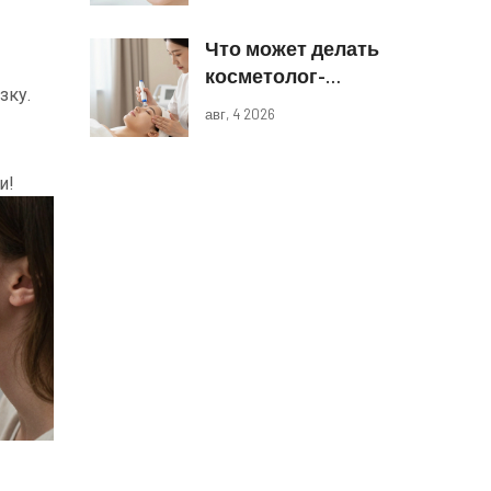
реальные
Что может делать
результаты
косметолог-
зку.
эстетист: полный
авг, 4 2026
список процедур
и границы
и!
компетенций