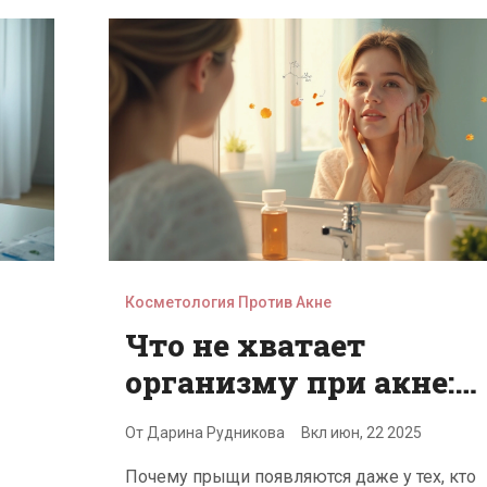
Косметология Против Акне
Что не хватает
организму при акне:
ключевые дефициты
От
Дарина Рудникова
Вкл
июн, 22 2025
и решения
Почему прыщи появляются даже у тех, кто