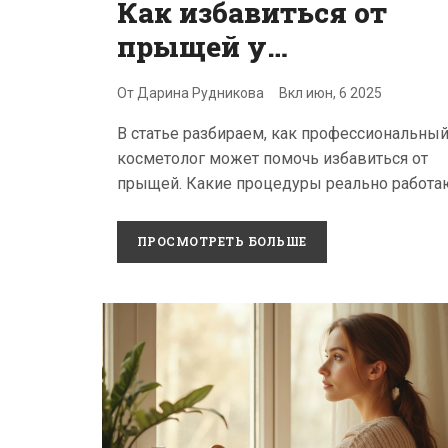
Как избавиться от
прыщей у
косметолога:
От
Дарина Рудникова
Вкл
июн, 6 2025
реальные процедуры
В статье разбираем, как профессиональны
и секреты
косметолог может помочь избавиться от
прыщей. Какие процедуры реально работа
что ждать от приёма. Какие ошибки часто
делают люди, надеясь на быстрый результа
ПРОСМОТРЕТЬ БОЛЬШЕ
Чем отличается домашний уход от кабинетн
Простые советы, чтобы лечение акне было
эффективным и безопасным.