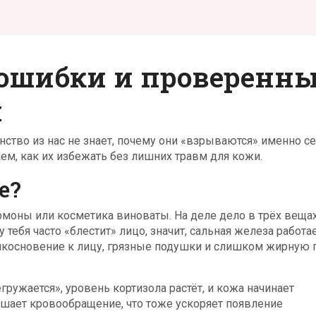
 ошибки и проверенн
я
ство из нас не знает, почему они «взрываются» именно се
м, как их избежать без лишних травм для кожи.
е?
ормоны или косметика виноваты. На деле дело в трёх вещах
у тебя часто «блестит» лицо, значит, сальная железа работа
икосновение к лицу, грязные подушки и слишком жирную 
гружается», уровень кортизола растёт, и кожа начинает
дшает кровообращение, что тоже ускоряет появление