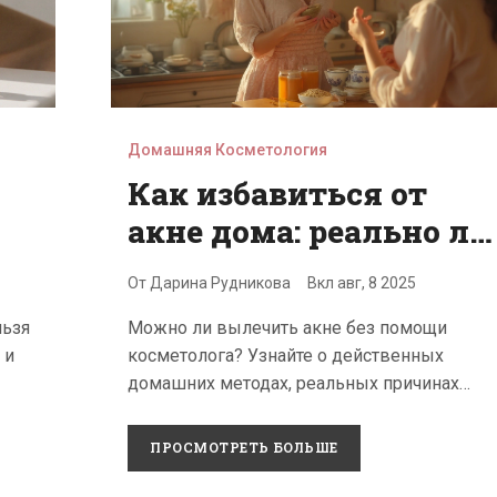
Домашняя Косметология
Как избавиться от
акне дома: реально ли
лечить кожу без
От
Дарина Рудникова
Вкл
авг, 8 2025
косметолога?
льзя
Можно ли вылечить акне без помощи
 и
косметолога? Узнайте о действенных
домашних методах, реальных причинах
высыпаний и о том, когда всё-таки стоит
довериться специалисту.
ПРОСМОТРЕТЬ БОЛЬШЕ