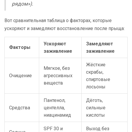
рядом»).
Вот сравнительная таблица о факторах, которые
ускоряют и замедляют восстановление после прыща:
Ускоряют
Замедляют
Факторы
заживление
заживление
Жёсткие
Мягкое, без
скрабы,
Очищение
агрессивных
спиртовые
веществ
лосьоны
Пантенол,
Дёготь,
Средства
центелла,
сильные
ниацинамид
кислоты
SPF 30 и
Выход без