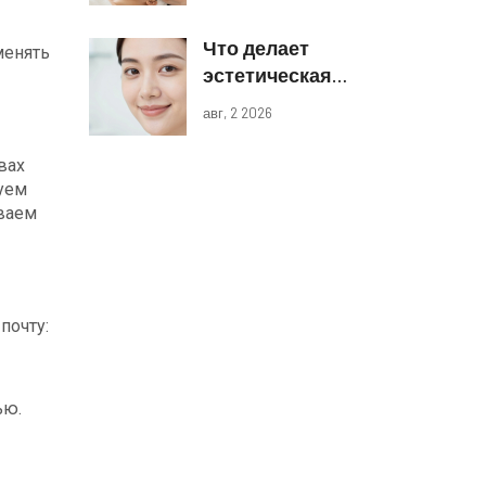
и границы
Что делает
компетенций
менять
эстетическая
косметология:
авг, 2 2026
виды процедур и
реальные
вах
результаты
зуем
ываем
почту:
ью.