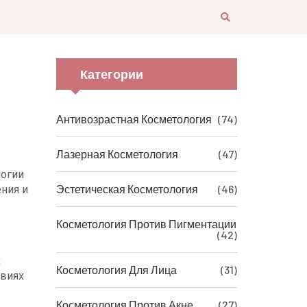
Категории
Антивозрастная Косметология
(74)
Лазерная Косметология
(47)
логии
Эстетическая Косметология
(46)
ения и
Косметология Против Пигментации
(42)
х
Косметология Для Лица
(31)
овиях
Косметология Против Акне
(27)