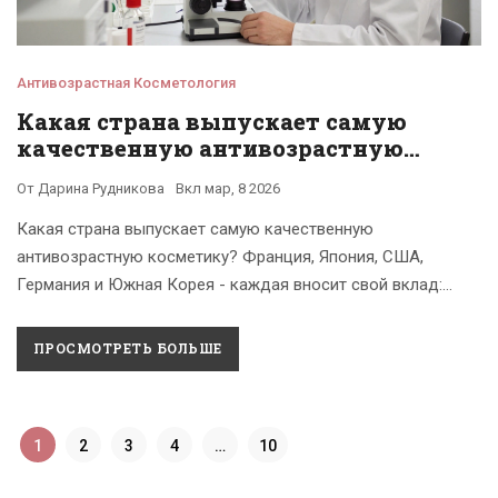
Антивозрастная Косметология
Какая страна выпускает самую
качественную антивозрастную
косметику?
От
Дарина Рудникова
Вкл
мар, 8 2026
Какая страна выпускает самую качественную
антивозрастную косметику? Франция, Япония, США,
Германия и Южная Корея - каждая вносит свой вклад:
науку, технологии или природные ингредиенты. Главное - не
бренд, а состав.
ПРОСМОТРЕТЬ БОЛЬШЕ
1
2
3
4
…
10