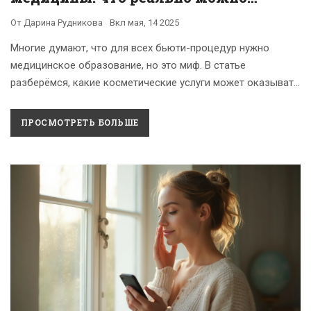
делать?
От
Дарина Рудникова
Вкл
мая, 14 2025
Многие думают, что для всех бьюти-процедур нужно
медицинское образование, но это миф. В статье
разберёмся, какие косметические услуги может оказывать
мастер без врача в дипломе. Дадим чёткие примеры и
объяснения, чтобы не запутаться в законах и угрозах для
ПРОСМОТРЕТЬ БОЛЬШЕ
здоровья. Подскажем, как выбрать безопасного
специалиста и не нарваться на неприятности. В конце
будет удобный чек-лист для желающих освоить работу в
бьюти-сфере.