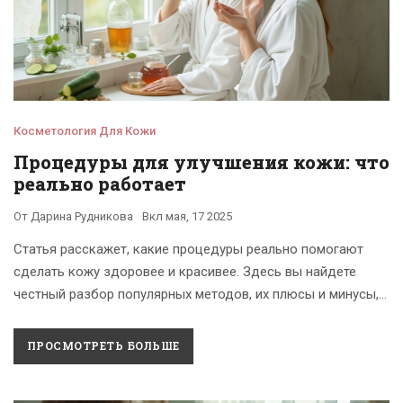
Косметология Для Кожи
Процедуры для улучшения кожи: что
реально работает
От
Дарина Рудникова
Вкл
мая, 17 2025
Статья расскажет, какие процедуры реально помогают
сделать кожу здоровее и красивее. Здесь вы найдете
честный разбор популярных методов, их плюсы и минусы, а
также узнаете удивительные детали и лайфхаки по уходу
за кожей. Подборка советов подойдет для любого
ПРОСМОТРЕТЬ БОЛЬШЕ
возраста и типа кожи. Практические рекомендации
помогут выбрать эффективный вариант в салоне или дома.