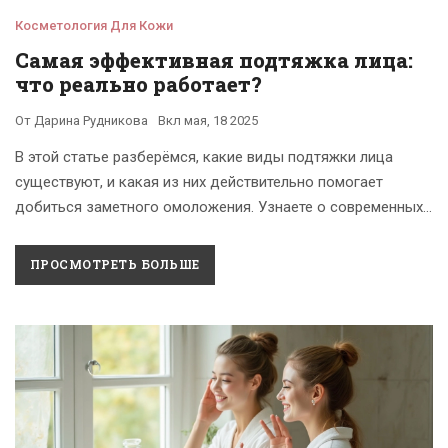
Косметология Для Кожи
Самая эффективная подтяжка лица:
что реально работает?
От
Дарина Рудникова
Вкл
мая, 18 2025
В этой статье разберёмся, какие виды подтяжки лица
существуют, и какая из них действительно помогает
добиться заметного омоложения. Узнаете о современных
технологиях, плюсах и минусах популярных процедур и
получите советы, как выбрать подходящий вариант для
ПРОСМОТРЕТЬ БОЛЬШЕ
себя. Будут рассмотрены как хирургические, так и
нехирургические методы. Чтобы не попасться на
маркетинговые уловки, стоит знать, как на самом деле
работают разные способы лифтинга.