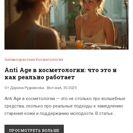
Антивозрастная Косметология
Anti Age в косметологии: что это и
как реально работает
От
Дарина Рудникова
Вкл
мая, 30 2025
Anti Age в косметологии — это не столько про волшебные
средства, сколько про реальные подходы к замедлению
старения кожи и поддержанию молодости. В статье
рассказывается, какие методы используют современные
косметологи, на что действительно стоит обращать
ПРОСМОТРЕТЬ БОЛЬШЕ