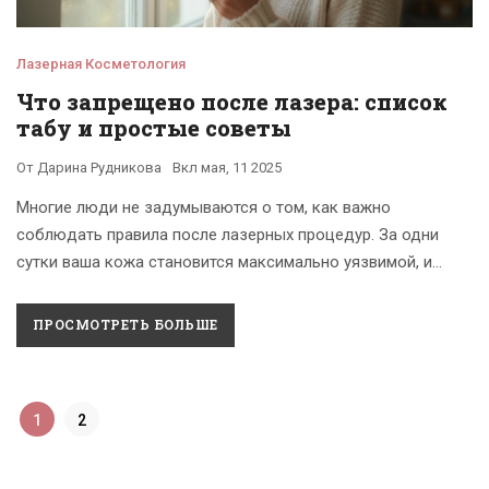
Лазерная Косметология
Что запрещено после лазера: список
табу и простые советы
От
Дарина Рудникова
Вкл
мая, 11 2025
Многие люди не задумываются о том, как важно
соблюдать правила после лазерных процедур. За одни
сутки ваша кожа становится максимально уязвимой, и
старые привычки могут испортить весь эффект. Не
угадаешь: можно ли купаться, заниматься спортом, или
ПРОСМОТРЕТЬ БОЛЬШЕ
сразу уходить на солнце? Эта статья разбирает самые
строгие запреты после лазерных процедур, объясняет,
почему они опасны, и делится полезными практическими
1
2
советами.