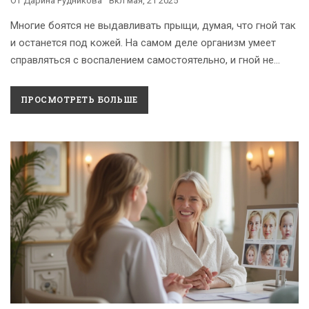
От
Дарина Рудникова
Вкл
мая, 21 2025
Многие боятся не выдавливать прыщи, думая, что гной так
и останется под кожей. На самом деле организм умеет
справляться с воспалением самостоятельно, и гной не
застревает внутри навсегда. В статье разберём, что
происходит с гноем, если не трогать прыщ, и стоит ли его
ПРОСМОТРЕТЬ БОЛЬШЕ
выдавливать. Расскажем, как тело само решает проблему,
и поделимся советами для быстрого заживления. Всё по-
честному — для тех, кто устал гадать и боится рубцов.