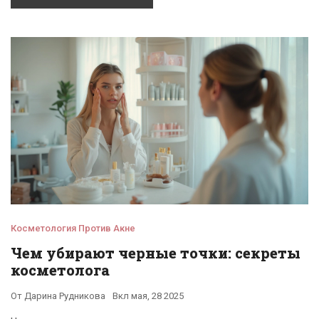
внимание при уходе за кожей и почему не все популярные
процедуры одинаково эффективны. Читаем о нюансах
антивозрастного ухода, мифах и реально работающих
советах. Всё по существу и без сложных терминов.
Косметология Против Акне
Чем убирают черные точки: секреты
косметолога
От
Дарина Рудникова
Вкл
мая, 28 2025