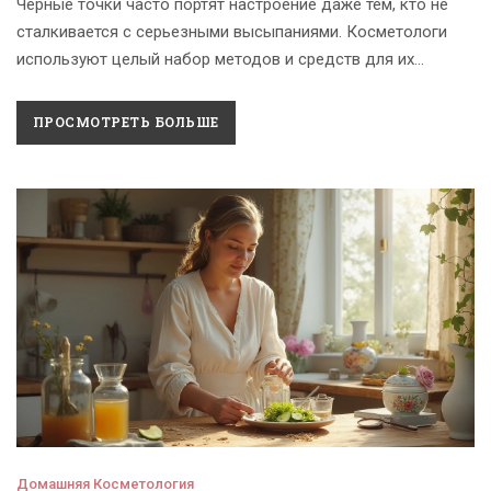
Черные точки часто портят настроение даже тем, кто не
сталкивается с серьезными высыпаниями. Косметологи
используют целый набор методов и средств для их
удаления и профилактики. В этой статье — реальные
способы из кабинета специалиста, объяснения, почему
ПРОСМОТРЕТЬ БОЛЬШЕ
одни методы работают лучше других, и советы для
домашнего ухода. Читатель узнает, как ухаживать за
кожей, чтобы меньше обращать внимание на камедоны.
Всё просто, честно и без ненужной романтики.
Домашняя Косметология