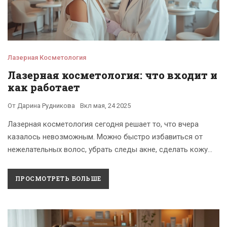
Лазерная Косметология
Лазерная косметология: что входит и
как работает
От
Дарина Рудникова
Вкл
мая, 24 2025
Лазерная косметология сегодня решает то, что вчера
казалось невозможным. Можно быстро избавиться от
нежелательных волос, убрать следы акне, сделать кожу
ровнее и чище. Статья подробно расскажет, какие
процедуры входят в лазерную косметологию, чем они
ПРОСМОТРЕТЬ БОЛЬШЕ
отличаются, кому подходят и на что обратить внимание
перед визитом к специалисту. Будет больше конкретики и
никаких длинных научных определений.