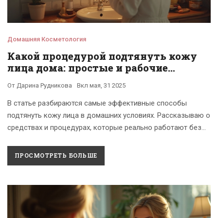
Домашняя Косметология
Какой процедурой подтянуть кожу
лица дома: простые и рабочие
методы
От
Дарина Рудникова
Вкл
мая, 31 2025
В статье разбираются самые эффективные способы
подтянуть кожу лица в домашних условиях. Рассказываю о
средствах и процедурах, которые реально работают без
салонных трат. Делюсь советами, как усилить эффект от
домашних лифтинг-методов. Привожу примеры из жизни и
ПРОСМОТРЕТЬ БОЛЬШЕ
проверенные личным опытом лайфхаки. Каждый найдет
подходящий вариант для себя — вне зависимости от
возраста и бюджета.