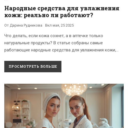
Народные средства для увлажнения
кожи: реально ли работают?
От
Дарина Рудникова
Вкл
мая, 25 2025
Что делать, если кожа сохнет, а в аптечке только
натуральные продукты? В статье собраны самые
работающие народные средства для увлажнения кожи,
простые рецепты масок и советов на каждый день.
Разберём, почему обычный огурец выполняет роль крема
ПРОСМОТРЕТЬ БОЛЬШЕ
ничуть не хуже, а овсянка спасает от сухости и стянутости.
Поговорим о возможных ошибках и поделимся
лайфхаками, чтобы домашний уход был не только
бюджетным, но и безопасным. Это руководство для тех,
кто любит простоту и реальные результаты.