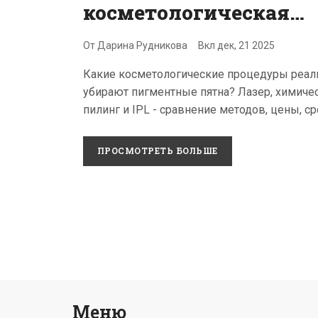
косметологическая
процедура убирает
От
Дарина Рудникова
Вкл
дек, 21 2025
пигментные пятна:
Какие косметологические процедуры реал
эффективные методы
убирают пигментные пятна? Лазер, химиче
2025 года
пилинг и IPL - сравнение методов, цены, с
восстановления и правила ухода после леч
в 2025 году.
ПРОСМОТРЕТЬ БОЛЬШЕ
Меню