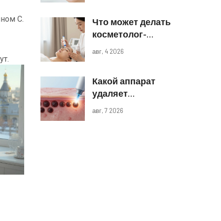
реальные
ном C.
Что может делать
результаты
косметолог-
эстетист: полный
авг, 4 2026
список процедур
ут.
и границы
Какой аппарат
компетенций
удаляет
пигментные
авг, 7 2026
пятна: обзор
лазеров и IPL