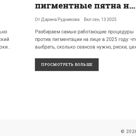
пигментные пятна на
лице: эффективные
От
Дарина Рудникова
Вкл
сен, 13 2025
процедуры 2025,
ьно
Разбираем самые работающие процедуры
цены и план
ский
против пигментации на лице в 2025 году: чт
действий
роки
выбрать, сколько сеансов нужно, риски, це
ения
Петербурге и как удержать результат.
ПРОСМОТРЕТЬ БОЛЬШЕ
© 202