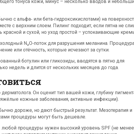
общего тонуса кожи, минус – несколько вводов и небольш
бычно с альфа‑ или бета‑гидроксикислотами) на поверхнос
сте с верхним слоем. Пилинг подходит, если пятна не сл
 красной и сухой, но уход простой – успокаивающие крем
 холодный N₂O‑поток для разрушения меланина. Процедур
нение или отёчность, которые исчезают за сутки.
ованный ботулин или гликозиды, вводятся в пятно для
ько недель и длится от нескольких месяцев до года.
товиться
дерматолога. Он оценит тип вашей кожи, глубину пигмент
 тяжёлые кожные заболевания, активные инфекции).
ычно дороже, но дают быстрый результат. Мезотерапия и
 сами процедуры могут быть дешевле.
е любой процедуры нужен высокий уровень SPF (не менее 