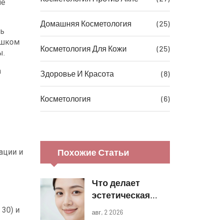
ие
Домашняя Косметология
(25)
ть
ишком
Косметология Для Кожи
(25)
ы.
а
Здоровье И Красота
(8)
Косметология
(6)
Похожие Статьи
ации и
Что делает
эстетическая
косметология:
30) и
авг, 2 2026
виды процедур и