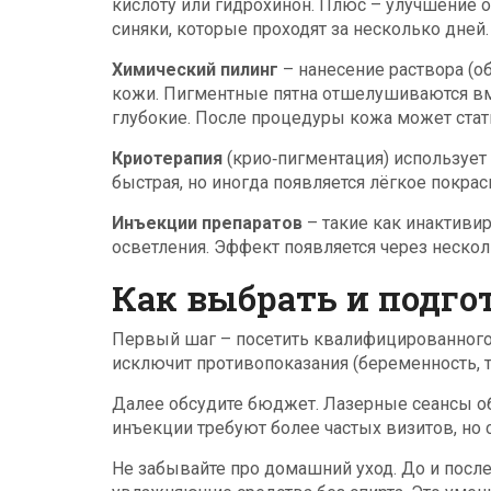
кислоту или гидрохинон. Плюс – улучшение 
синяки, которые проходят за несколько дней.
Химический пилинг
– нанесение раствора (о
кожи. Пигментные пятна отшелушиваются вме
глубокие. После процедуры кожа может стать
Криотерапия
(крио‑пигментация) использует
быстрая, но иногда появляется лёгкое покрас
Инъекции препаратов
– такие как инактивир
осветления. Эффект появляется через нескол
Как выбрать и подго
Первый шаг – посетить квалифицированного 
исключит противопоказания (беременность,
Далее обсудите бюджет. Лазерные сеансы об
инъекции требуют более частых визитов, но
Не забывайте про домашний уход. До и посл