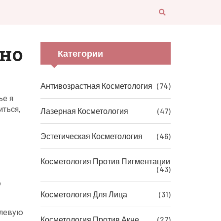
ьно
Категории
Антивозрастная Косметология
(74)
ье я
иться,
Лазерная Косметология
(47)
Эстетическая Косметология
(46)
Косметология Против Пигментации
(43)
о
Косметология Для Лица
(31)
олевую
Косметология Против Акне
(27)