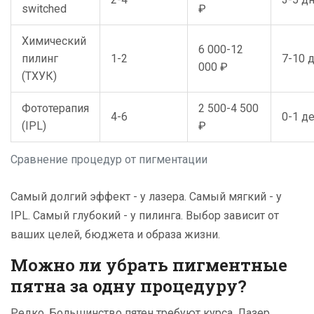
switched
₽
Химический
6 000-12
пилинг
1-2
7-10 
000 ₽
(ТХУК)
Фототерапия
2 500-4 500
4-6
0-1 д
(IPL)
₽
Сравнение процедур от пигментации
Самый долгий эффект - у лазера. Самый мягкий - у
IPL. Самый глубокий - у пилинга. Выбор зависит от
ваших целей, бюджета и образа жизни.
Можно ли убрать пигментные
пятна за одну процедуру?
Редко. Большинство пятен требуют курса. Лазер