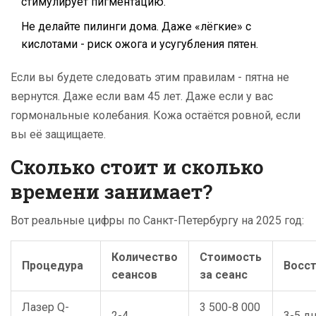
стимулирует пигментацию.
Не делайте пилинги дома. Даже «лёгкие» с
кислотами - риск ожога и усугубления пятен.
Если вы будете следовать этим правилам - пятна не
вернутся. Даже если вам 45 лет. Даже если у вас
гормональные колебания. Кожа остаётся ровной, если
вы её защищаете.
Сколько стоит и сколько
времени занимает?
Вот реальные цифры по Санкт-Петербургу на 2025 год:
Количество
Стоимость
Процедура
Восс
сеансов
за сеанс
Лазер Q-
3 500-8 000
2-4
3-5 д