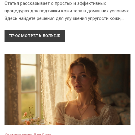
Статья рассказывает о простых и эффективных
процедурах для подтяжки кожи тела в домашних условиях.
Здесь найдете решения для улучшения упругости кожи,
подробности о натуральных ингредиентах, правильных
техниках массажа и современных гаджетах. Узнаете,
ПРОСМОТРЕТЬ БОЛЬШЕ
почему питание влияет на результат и как не тратить время
зря. Даны советы, которые реально работают без больших
затрат. Примеры подойдут для занятых людей и тех, кто не
любит сложностях.
Косметология Для Лица