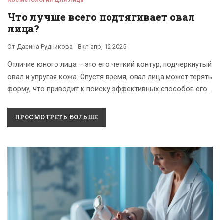
Что лучше всего подтягивает овал
лица?
От
Дарина Рудникова
Вкл
апр, 12 2025
Отличие юного лица – это его четкий контур, подчеркнутый
овал и упругая кожа. Спустя время, овал лица может терять
форму, что приводит к поиску эффективных способов его
восстановления. Проблема возрастной потери упругости
волнует многих, и разобраться в методах коррекции
ПРОСМОТРЕТЬ БОЛЬШЕ
поможет знание современных технологий. От домашних
масок до профессиональных процедур — все имеют свои
плюсы и минусы.