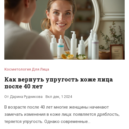
салонных посещений. В этой статье мы погрузимся в
тонкости ухода за кожей и выявим наилучшие практики
для ее подтяжки.
Косметология Для Лица
Как вернуть упругость коже лица
после 40 лет
От
Дарина Рудникова
Вкл
дек, 1 2024
В возрасте после 40 лет многие женщины начинают
замечать изменения в коже лица: появляется дряблость,
теряется упругость. Однако современные
косметологические методы и домашний уход способны