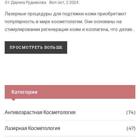
От
Дарина Рудникова
Вкл
окт, 2 2024
Лазерные процедуры для подтяжки кожи приобретают
популярность в мире косметологии. Они основаны на
стимулировании регенерации кожи и коллагена, что делает
их эффективным инструментом в борьбе с признаками
старения. Эта статья расскажет о принципах работы
ПРОСМОТРЕТЬ БОЛЬШЕ
лазера, кому подойдут такие процедуры и какие могут
быть побочные эффекты. Узнайте, как правильно
подготовиться к сеансу и сколько процедур может
понадобиться для достижения желаемого результата.
Категории
Антивозрастная Косметология
(74)
Лазерная Косметология
(47)