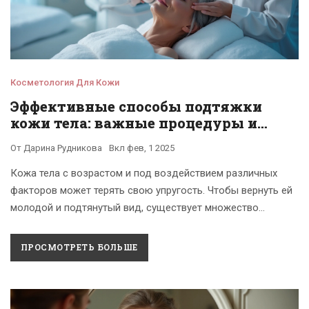
Косметология Для Кожи
Эффективные способы подтяжки
кожи тела: важные процедуры и
советы
От
Дарина Рудникова
Вкл
фев, 1 2025
Кожа тела с возрастом и под воздействием различных
факторов может терять свою упругость. Чтобы вернуть ей
молодой и подтянутый вид, существует множество
косметологических процедур и методов. Ультразвуковая
терапия, RF-лифтинг и химический пилинг — это лишь
ПРОСМОТРЕТЬ БОЛЬШЕ
некоторые из способов преображения. Также стоит
обращать внимание на домашние ухаживающие
процедуры, которые помогут поддерживать эффект от