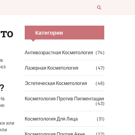
вто
Категории
Антивозрастная Косметология
(74)
 в
без
Лазерная Косметология
(47)
Эстетическая Косметология
(46)
?
Косметология Против Пигментации
На
(43)
ие.
Косметология Для Лица
(31)
ки или
или
Косметология Против Акне
(27)