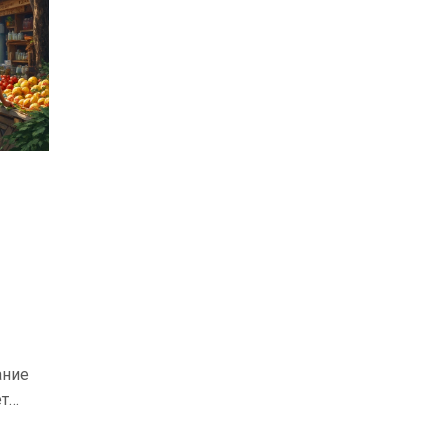
ание
ет
елей