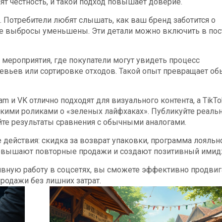
т честность, и такой подход повышает доверие.
. Потребители любят слышать, как ваш бренд заботится о
ие выбросы уменьшены. Эти детали можно включить в пос
 мероприятия, где покупатели могут увидеть процесс
ревьев или сортировке отходов. Такой опыт превращает о
m и VK отлично подходят для визуального контента, а TikTo
кими роликами о «зеленых лайфхаках». Публикуйте реаль
те результаты сравнения с обычными аналогами.
 действия: скидка за возврат упаковки, программа лояльн
 повышают повторные продажи и создают позитивный имид
тивную работу в соцсетях, вы сможете эффективно продвиг
родажи без лишних затрат.