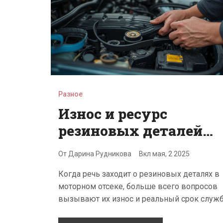
Разное
Износ и ресурс
резиновых деталей
двигателя: срок
От
Дарина Рудникова
Вкл
мая, 2 2025
службы ремней ГРМ
Когда речь заходит о резиновых деталях в
и приводных ремней
моторном отсеке, больше всего вопросов
вызывают их износ и реальный срок служб
этой статье подробно рассказывается, как 