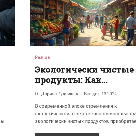
Разное
Экологически чистые
продукты: Как
использовать для
От
Дарина Рудникова
Вкл
дек, 13 2024
продвижения
В современной эпохе стремления к
экологической ответственности использов
ы. В
экологически чистых продуктов приобрета
на
всё большую популярность среди потребит