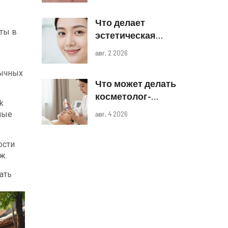
лазеров и IPL
Что делает
ты в
эстетическая
косметология:
авг, 2 2026
виды процедур и
реальные
бычных
Что может делать
результаты
косметолог-
k
эстетист: полный
ные
авг, 4 2026
список процедур
и границы
ости
компетенций
ж.
ать