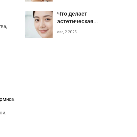
и границы
Что делает
компетенций
эстетическая
ва,
косметология:
авг, 2 2026
виды процедур и
реальные
результаты
рмиса.
ой.