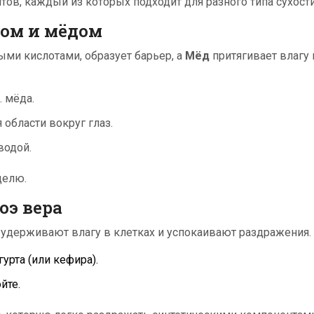
ов, каждый из которых подходит для разного типа сухости
лом и мёдом
ми кислотами, образует барьер, а
Мёд
притягивает влагу 
. мёда.
 области вокруг глаз.
водой.
делю.
оэ вера
удерживают влагу в клетках и успокаивают раздражения.
огурта (или кефира).
йте.