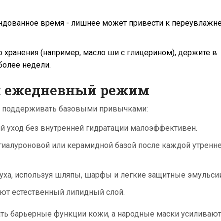
дованное время - лишнее может привести к переувлажн
о хранения (например, масло ши с глицерином), держите в
более недели.
: ежедневный режим
х поддерживать базовыми привычками:
ий уход без внутренней гидратации малоэффективен.
иалуроновой или керамидной базой после каждой утренне
духа, используя шляпы, шарфы и легкие защитные эмульсии
ают естественный липидный слой.
ть барьерные функции кожи, а народные маски усиливаю