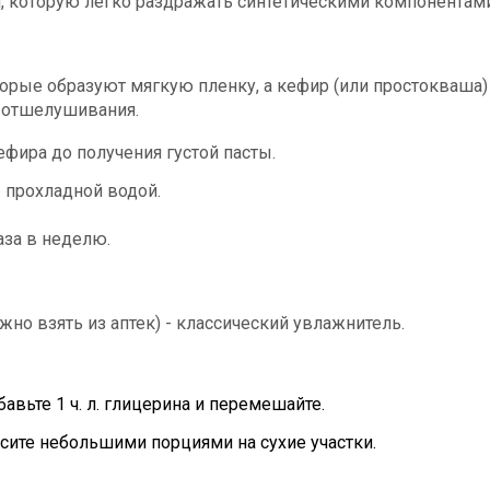
, которую легко раздражать синтетическими компонентами
орые образуют мягкую пленку, а кефир (или простокваша)
о отшелушивания.
ефира до получения густой пасты.
е прохладной водой.
аза в неделю.
но взять из аптек) - классический увлажнитель.
вьте 1 ч. л. глицерина и перемешайте.
сите небольшими порциями на сухие участки.