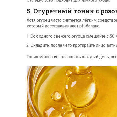
Эта эмульсия подходит для ночного ухода.
5. Огуречный тоник с розо
Хотя огурец часто считается лёгким средство
который восстанавливает pH‑баланс.
Сок одного свежего огурца смешайте с 50 
Охладите, после чего протирайте лицо ват
Тоник можно использовать каждый день, ос