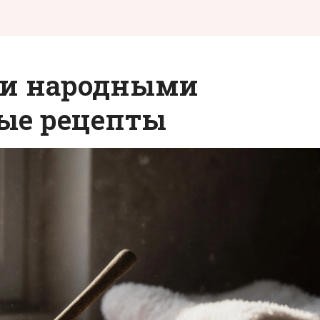
жи народными
тые рецепты