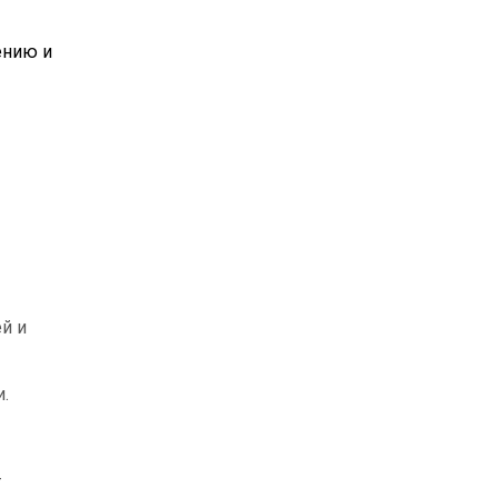
ению и
й и
.
т