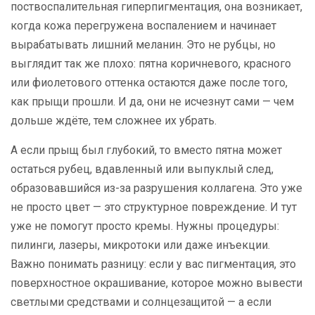
поствоспалительная гиперпигментация
, она возникает,
когда кожа перегружена воспалением и начинает
вырабатывать лишний меланин. Это не рубцы, но
выглядит так же плохо: пятна коричневого, красного
или фиолетового оттенка остаются даже после того,
как прыщи прошли.
И да, они не исчезнут сами — чем
дольше ждёте, тем сложнее их убрать.
А если прыщ был глубокий, то вместо пятна может
остаться
рубец
,
вдавленный или выпуклый след,
образовавшийся из-за разрушения коллагена
. Это уже
не просто цвет — это структурное повреждение. И тут
уже не помогут просто кремы. Нужны процедуры:
пилинги, лазеры, микротоки или даже инъекции.
Важно понимать разницу: если у вас
пигментация
,
это
поверхностное окрашивание, которое можно вывести
светлыми средствами и солнцезащитой
— а если