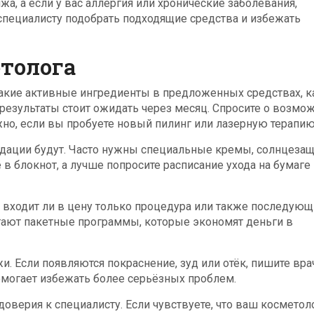
а, а если у вас аллергия или хронические заболевания,
 специалисту подобрать подходящие средства и избежать
етолога
акие активные ингредиенты в предложенных средствах, к
 результаты стоит ожидать через месяц. Спросите о возмо
ажно, если вы пробуете новый пилинг или лазерную терапию
ндации будут. Часто нужны специальные кремы, солнцеза
 в блокнот, а лучше попросите расписание ухода на бумаге 
, входит ли в цену только процедура или также последую
гают пакетные программы, которые экономят деньги в
и. Если появляются покраснение, зуд или отёк, пишите вра
помогает избежать более серьёзных проблем.
оверия к специалисту. Если чувствуете, что ваш косметол