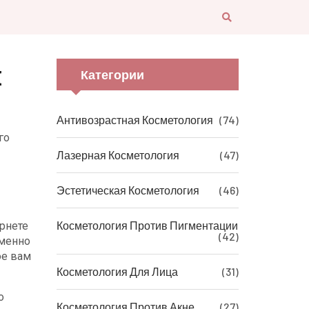
й
Категории
Антивозрастная Косметология
(74)
го
Лазерная Косметология
(47)
Эстетическая Косметология
(46)
Косметология Против Пигментации
ернете
(42)
именно
ое вам
Косметология Для Лица
(31)
о
Косметология Против Акне
(27)