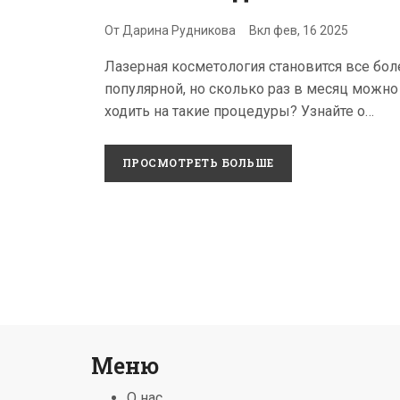
лазер?
От
Дарина Рудникова
Вкл
фев, 16 2025
Лазерная косметология становится все бол
популярной, но сколько раз в месяц можно
ходить на такие процедуры? Узнайте о
рекомендуемой частоте посещений, учиты
типы процедур и индивидуальные особенн
ПРОСМОТРЕТЬ БОЛЬШЕ
а также получите практические советы,
которые помогут вам максимизировать
результаты и безопасность. Безопасность и
эффективность – вот что главное. Каждый
процедур требует своего подхода и понима
Меню
О нас