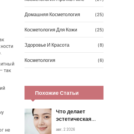
Домашняя Косметология
(25)
Косметология Для Кожи
(25)
ак
Здоровье И Красота
(8)
жности
.
Косметология
(6)
щитный
– так
щий
Похожие Статьи
Что делает
чу
эстетическая
косметология:
авг, 2 2026
ог не
виды процедур и