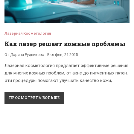
Лазерная Косметология
Как лазер решает кожные проблемы
От
Дарина Рудникова
Вкл
фев, 21 2025
Лазерная косметология предлагает эффективные решения
для многих кожных проблем, от акне до пигментных пятен.
Эти процедуры помогают улучшить качество кожи,
сделать её моложе и свежее. Узнайте, как лазер помогает
справиться с возрастными изменениями и другими
ПРОСМОТРЕТЬ БОЛЬШЕ
недостатками. На что стоит обратить внимание, выбирая
процедуру и специалиста? Советы по уходу и
восстановлению кожи после лазерных процедур.