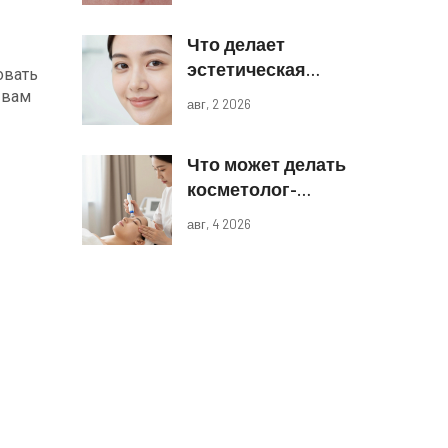
лазеров и IPL
Что делает
эстетическая
овать
косметология:
 вам
авг, 2 2026
виды процедур и
реальные
Что может делать
результаты
косметолог-
эстетист: полный
авг, 4 2026
список процедур
и границы
компетенций