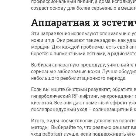
профессиональный пилинг, а дома использу
создаст основу для более серьезных вмешат
Аппаратная и эстети
Эти направления используют специальные ус
ножи и т.д. Они решают такие задачи, как у
морщин. Для каждой проблемы есть свой ап
борется с пигментными пятнами, а радиочас
Выбирая аппаратную процедуру, учитывайте 
серьезные заболевания кожи. Лучше обсудит
небольшого реабилитационного периода.
Если вы ищете быстрый результат, обратите 
гиперболический RF-лифтинг, микронедлинг 
кислотой. Все они дают заметный эффект уж
послепроцедурный уход – солнцезащитный кр
Итого, виды косметологии делятся на прост
методы. Выбирайте то, что реально решает ва
уход работает лучше, если поддерживать его