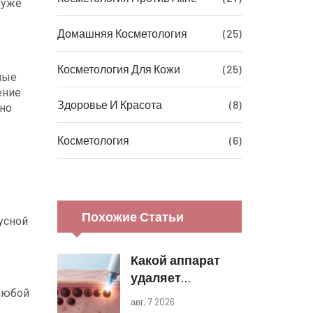
 уже
Домашняя Косметология
(25)
Косметология Для Кожи
(25)
ные
ение
Здоровье И Красота
(8)
но
Косметология
(6)
Похожие Статьи
усной
Какой аппарат
удаляет
 любой
пигментные
авг, 7 2026
пятна: обзор