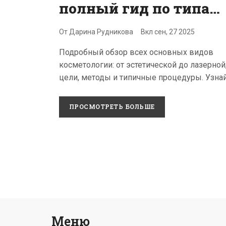
полный гид по типам
и методам
От
Дарина Рудникова
Вкл
сен, 27 2025
Подробный обзор всех основных видов
косметологии: от эстетической до лазерной,
цели, методы и типичные процедуры. Узнай
какой тип подходит именно вам.
ПРОСМОТРЕТЬ БОЛЬШЕ
Меню