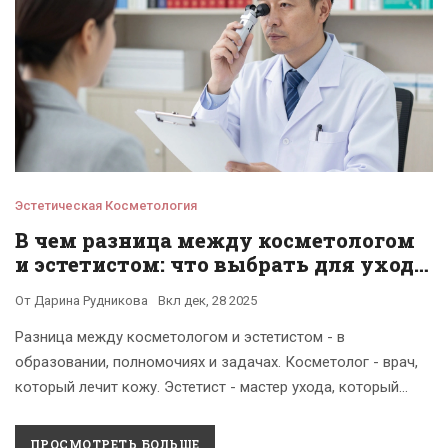
Эстетическая Косметология
В чем разница между косметологом
и эстетистом: что выбрать для ухода
за кожей
От
Дарина Рудникова
Вкл
дек, 28 2025
Разница между косметологом и эстетистом - в
образовании, полномочиях и задачах. Косметолог - врач,
который лечит кожу. Эстетист - мастер ухода, который
поддерживает здоровую кожу. Выбирайте правильно,
чтобы не навредить себе.
ПРОСМОТРЕТЬ БОЛЬШЕ