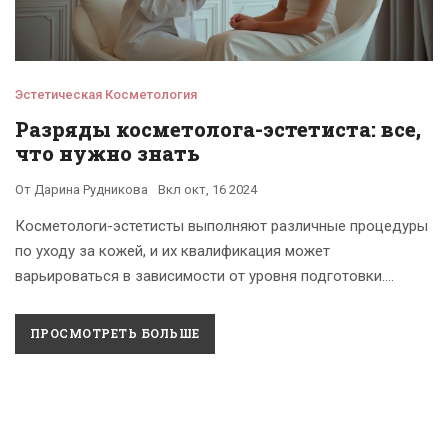
Эстетическая Косметология
Разряды косметолога-эстетиста: все,
что нужно знать
От
Дарина Рудникова
Вкл
окт, 16 2024
Косметологи-эстетисты выполняют различные процедуры
по уходу за кожей, и их квалификация может
варьироваться в зависимости от уровня подготовки.
Степень квалификации измеряется в разрядах, что
помогает клиентам определить уровень
ПРОСМОТРЕТЬ БОЛЬШЕ
профессионализма специалиста. В этом статье будет
рассмотрено, что такое разряды косметологов-
эстетистов, как они присваиваются и какую роль играют в
практике профессионала. Также мы расскажем о важных