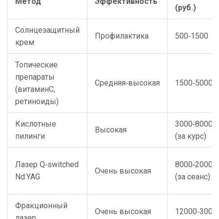
Метод
Эффективность
(руб.)
Солнцезащитный
Профилактика
500‑1500
крем
Топические
препараты
Средняя‑высокая
1500‑5000
(витаминC,
ретиноиды)
Кислотные
3000‑8000
Высокая
пилинги
(за курс)
Лазер Q‑switched
8000‑20000
Очень высокая
Nd:YAG
(за сеанс)
Фракционный
Очень высокая
12000‑3000
лазер