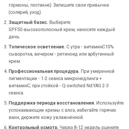
гормоны, постакне). Запишите свои привычки
(солярий, уход).
Защитный базис.
Выберите
SPF50‑высокополосный крем, наносите каждый
день.
Топическое осветление.
С утра - витаминC10%
сыворотка, вечером - ретиноид или арбутинный
крем.
Профессиональная процедура.
При умеренной
пигментации - 1‑2 сеанса микронедлинга +
витаминC; при стойкой - Q‑switched Nd:YAG 2‑3
сеанса.
Поддержка периода восстановления.
Используйте
успокаивающие кремы с алоэ, избегайте горячих
ванн, держите кожу увлажнённой.
Контрольный осмотр.
Через 8‑12 недель оцените