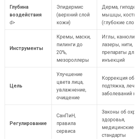
Глубина
Эпидермис
Дерма, гиподер
воздействия
(верхний слой
мышцы, кости
d>
кожи)
(глубокие слои)
Кремы, маски,
Иглы, канюли,
пилинги до
лазеры, нити,
Инструменты
20%,
препараты для
мезороллеры
инъекций
Улучшение
Коррекция объ
цвета лица,
Цель
подтяжка, лече
увлажнение,
заболеваний к
очищение
Законы об охра
СанПиН,
здоровья,
Регулирование
правила
медицинские
сервиса
стандарты