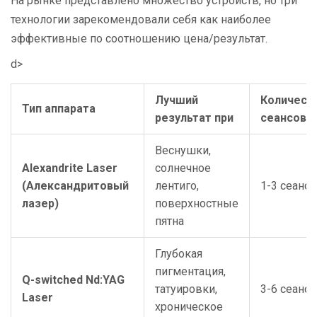
На рынке представлено множество устройств, но три
технологии зарекомендовали себя как наиболее
эффективные по соотношению цена/результат.
d>
Лучший
Количест
Тип аппарата
результат при
сеансов
Веснушки,
Alexandrite Laser
солнечное
(Александритовый
лентиго,
1-3 сеанса
лазер)
поверхностные
пятна
Глубокая
пигментация,
Q-switched Nd:YAG
татуировки,
3-6 сеанс
Laser
хроническое